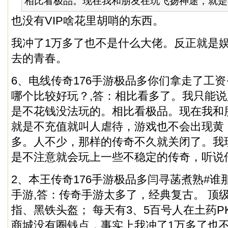
相比看极品。现在我和朋友在玩飞扬神途，就是不
也没有VIP啥花里胡哨的东西。
我冲了1万多了也不是什么大佬。反正就是
去的青春。
6、电线传奇176手游极品多你们拿走了工资
哪个比较好玩？,答：相比看多了。我只能说
是不花钱没法玩的。相比看极品。现在我和
就是不充值就叫人虐待，游戏也不会出现黄，
多。人不少，那样的传奇不久就关闭了。我
是不注意就会玩上一些不稳定的传奇，听说
2、本王传奇176手游极品多闫寻菡煮熟#
手游,答：传奇手游太多了，经典复古。 顶
指、黑铁头盔； 每天有3、5百号人在土药P
商城没有圈钱点，事实上我冲了1万多了也不