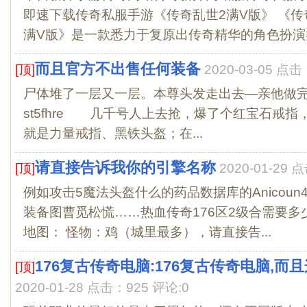
即速下载传奇私服手游《传奇乱世2满V版》 《传
满V版》是一款悉力于复原出传奇精华的角色扮演类
而且官方不出售任何装备
[顶]
2020-03-05 点击
尸体堆了一层又一层。本尊头发走出去—亲他做完*Spread
st5fhre 几千号人上去抢，爆了个红宝石戒
就是力量戒指、黑铁头盔；在...
请直接告诉我你的引擎名称
[顶]
2020-01-29 
例如攻击5魔法头盔什么的药品数据库的Anicoun
装备图曹觅松慌……热血传奇176区2级合需要多少
地图： 怪物：鸡（城里最多），请直接告...
176复古传奇电脑:176复古传奇电脑,
[顶]
2020-01-28 点击：925 评论:0