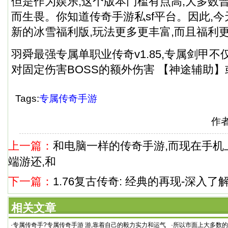
但是作为娱乐,这个版本门槛有点高,大多数
而生畏。你知道
传奇手游私sf平台
。因此,
新的冰雪福利版,玩法更多更丰富,而且福利更
羽舜最强专属单职业传奇v1.85,专属剑甲不
对固定伤害BOSS的额外伤害 【神途辅助
Tags:
专属传奇手游
作
上一篇：
和电脑一样的传奇手游,而现在手机
端游还,和
下一篇：
1.76复古传奇: 经典的再现-深入了
相关文章
·
专属传奇手?专属传奇手游 游,靠着自己的毅力实力和运气
·
所以市面上大多数的