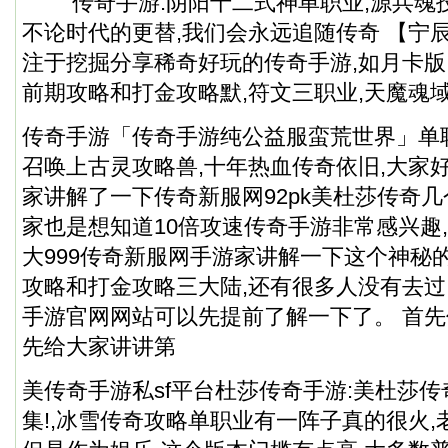
传奇手游:阴阳十二式神单职业,源兵魂技
不论时代的更替,我们会永远追随传奇 【宁
注于挖掘分享稀奇好玩的传奇手游,如月卡版
前期攻略和打金攻略默,符文三职业,天魔魂
传奇手游「传奇手游纯公益服蛮荒世界」单职
召唤上古灵攻略兽,十年热血传奇依旧,大家
家讲解了一下传奇新服网92pk美杜莎传奇几
家也是想知道10倍攻速传奇手游非常感兴趣
大999传奇新服网手游家讲解一下这个神秘
攻略和打金攻略三大陆,还有很多人没有去过
手游官网网站可以先提前了解一下了。 首先传
先给大家讲讲第
美传奇手游私sf平台杜莎传奇手游:美杜莎传
集!,冰雪传奇攻略单职业有一阵子真的很火,