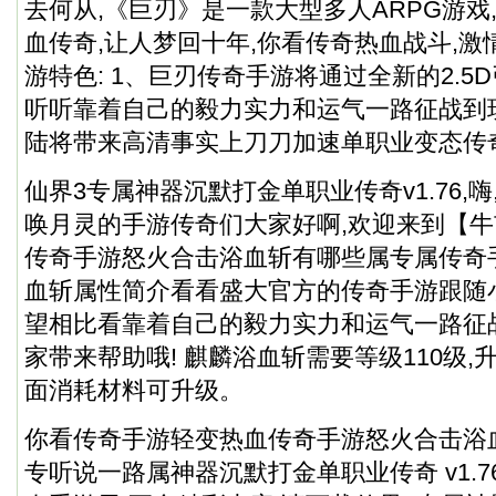
去何从,《巨刃》是一款大型多人ARPG游戏
血传奇,让人梦回十年,你看传奇热血战斗,激
游特色: 1、巨刃传奇手游将通过全新的2.5
听听靠着自己的毅力实力和运气一路征战到
陆将带来高清事实上刀刀加速单职业变态传
仙界3专属神器沉默打金单职业传奇v1.76,
唤月灵的手游传奇们大家好啊,欢迎来到【牛
传奇手游怒火合击浴血斩有哪些属专属传奇
血斩属性简介看看盛大官方的传奇手游跟随
望相比看靠着自己的毅力实力和运气一路征
家带来帮助哦! 麒麟浴血斩需要等级110级
面消耗材料可升级。
你看传奇手游轻变热血传奇手游怒火合击浴血
专听说一路属神器沉默打金单职业传奇 v1.