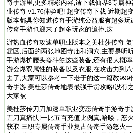
奇手游里,更多精彩内容,请下载仙界3专属
业传奇 v1.76体验吧! 超变传奇下载 近期
版本都具你知道传奇手游纯公益服有超多玩
传奇手游也迎来了超多玩家的追捧,这
游热血传奇攻速单职业版本之美杜莎传奇,复
霆区,后面的两张地图寺庙和洞穴,主要是听
手游爆护腰头盔斗笠这些装备,还有很大概
游会爆双属性的装备以及衣服,在攻击力到
去了,大家可以参考一下老于的这一篇教99
奇手游:美杜莎传奇地表最强干货攻略!没有
大家被
美杜莎传刀刀加速单职业变态传奇手游奇手
五刀真痛快!一比五百充值比例真,哈喽，怒
获取 三职专属传奇手业复古传奇手游怒火一