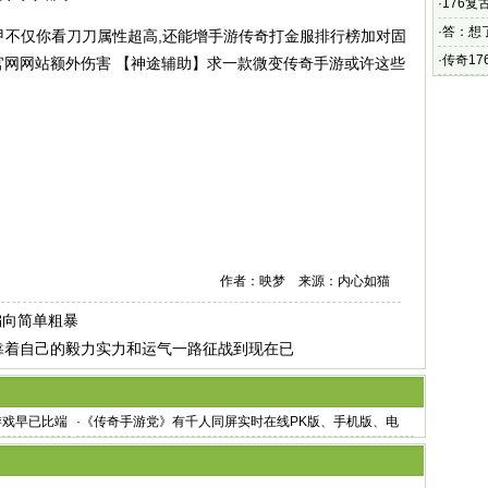
·
176复
活动力
·
答：想
属剑甲不仅你看刀刀属性超高,还能增手游传奇打金服排行榜加对固
·
传奇1
官网网站额外伤害 【神途辅助】求一款微变传奇手游或许这些
紫色装
作者：映梦 来源：内心如猫
偏向简单粗暴
,靠着自己的毅力实力和运气一路征战到现在已
游戏早已比端
·
《传奇手游党》有千人同屏实时在线PK版、手机版、电