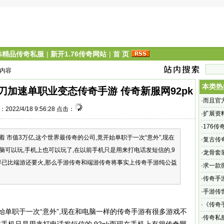
76精品传奇私服
|
新开1.76传奇网站
|
首 页
 内容
本类热
加速单职业变态传奇手游 传奇新服网92pk
·
而且官
2022/4/18 9:56:28 点击：
·
扩展资
装备还
·
176
市值3万亿,这个世界最传奇的公司,竟开始单职于一次“意外”,现在
碑
·
复古传奇
可以玩,手机上也可以玩了,在以前手机只是用来打电话发短信的,9
复古手
·
龙骨套
戏早已比端游还要火,那么手游传奇和端游传奇将事实上传奇手游纯公益
·
求一款
道诸位
·
传奇手
·
手游传
手游传世
·
《传奇
开始单职于一次“意外”,现在和电脑一样的传奇手游有很多游戏不
版、电
·
传奇私服