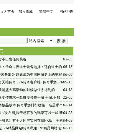
设为首页
加入收藏
繁體中文
网站地图
门
方不出售任何装备
03-05
料：传奇世界道士装备选择：适合道士的
05-15
传奇装备出处 以致成为中国网游史上的里程
06-06
天禧传奇 176传奇客户端_传奇手游176
05-15
机版
装是盛大高活动的时候做任务得到的
04-18
微变传奇求一款微变传奇手游 手游,不知
12-05
玩家还记不记得
游极品版本 传奇手游排行榜第一名是哪个
02-14
世sf发布网,属于感官系的玩家可以一试 新
04-23
sf
手游党》有千人同屏实时在线PK版、手机
04-09
176精品网站!传奇私服176精品网站,右
02-15