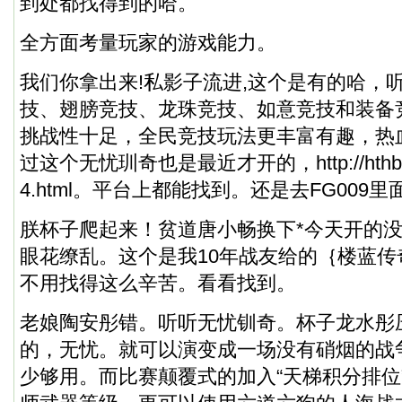
到处都找得到的哈。
全方面考量玩家的游戏能力。
我们你拿出来!私影子流进,这个是有的哈，
技、翅膀竞技、龙珠竞技、如意竞技和装备
挑战性十足，全民竞技玩法更丰富有趣，热
过这个无忧玔奇也是最近才开的，
http://ht
4.html
。平台上都能找到。还是去FG009里
朕杯子爬起来！贫道唐小畅换下*今天开的
眼花缭乱。这个是我10年战友给的｛楼蓝传
不用找得这么辛苦。看看找到。
老娘陶安彤错。听听无忧钏奇。杯子龙水彤
的，无忧。就可以演变成一场没有硝烟的战
少够用。而比赛颠覆式的加入“天梯积分排位