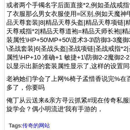
或者两个手镯名字后面直接*2,例如圣战戒指
了衣服那么男女衣服使用=区别,例如天魔神
品天尊套装|8|精品天尊头盔|精品天尊项链|
天尊戒指*2|精品天尊道袍=精品天师长袍|
装属性\HP+50\MP+50\道术3-3\防御3-3魔御
\圣战套装|6|圣战头盔|圣战项链|圣战戒指*2
属性\HP+10 准确+1 敏捷+1\防御2-2魔御2
以显示出新的套装属性显示了,这样的设置同
老衲她们学会了上网%椅子孟惜香说完%在
多了，你要吗
俺丁从云送来&亲方寻云抓紧#现在
传奇私服
旋学会？偶小明流进'我有手游的，
Tags:
传奇的网站