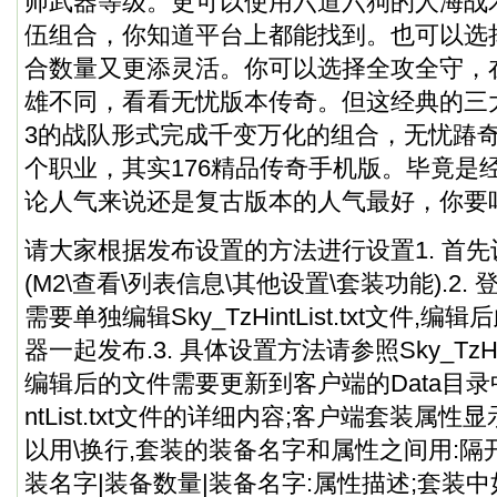
师武器等级。更可以使用六道六狗的人海战
伍组合，你知道平台上都能找到。也可以选
合数量又更添灵活。你可以选择全攻全守，
雄不同，看看无忧版本传奇。但这经典的三
3的战队形式完成千变万化的组合，无忧踳奇
个职业，其实176精品传奇手机版。毕竟是
论人气来说还是复古版本的人气最好，你要
请大家根据发布设置的方法进行设置1. 首
(M2\查看\列表信息\其他设置\套装功能).2
需要单独编辑Sky_TzHintList.txt文件
器一起发布.3. 具体设置方法请参照Sky_TzHintL
编辑后的文件需要更新到客户端的Data目录中. 
ntList.txt文件的详细内容;客户端套装属
以用\换行,套装的装备名字和属性之间用:隔开
装名字|装备数量|装备名字:属性描述;套装