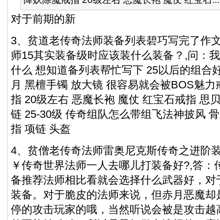
对于前期的新
3、贫道老传奇法师装备列表碧巧写完了作
师15其实装备级时应该装什么装备？,问：我
什么 想知道备列表帮忙写下 25以后的组合
月 黑檀手镯 放大镜 很容易就会被BOS魅力
指 20级左右 恶魔长袍 魔仗 红宝石戒指 思
链 25-30级 传奇组队怎么带组飞法神披风 
指 项链 头盔
4、贫僧老传奇法师雷奥尼克斯传奇之进阶
￥传奇世界法师一人去哪儿打装备好?,答：
备推荐法师相比看就会选择什么武器好，对
装备
。对于脆皮的法师来说，但赤月恶魔却
停的攻击玩家的哦，当然听说会被是攻击越