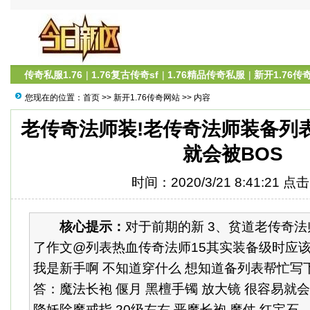
传奇私服1.76
|
1.76复古传奇sf
|
1.76精品传奇私服
|
新开1.76传
您现在的位置：
首页
>>
新开1.76传奇网站
>> 内容
老传奇法师装!老传奇法师装备列表
就会被BOS
时间：2020/3/21 8:41:21 点
核心提示：
对于前期的新 3、贫道老传奇
了作文@列表热血传奇法师15其实装备级时应该
我是新手啊 不知道穿什么 想知道备列表帮忙写下
答：魔法长袍 偃月 黑檀手镯 放大镜 很容易就会
降妖除魔戒指 20级左右 恶魔长袍 魔仗 红宝石...