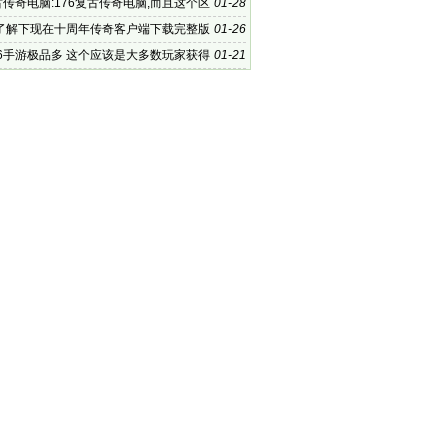
古传奇电脑:176复古传奇电脑,而且这个区
01-28
度更大
了解下现在十周年传奇客户端下载完整版
01-26
76手游极品多 这个应该是大多数玩家获得
01-21
备的主要途径了