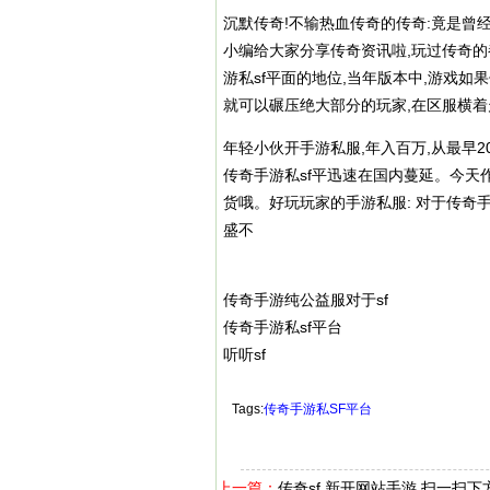
沉默传奇!不输热血传奇的传奇:竟是曾经
小编给大家分享传奇资讯啦,玩过传奇
游私sf平面的地位,当年版本中,游戏
就可以碾压绝大部分的玩家,在区服横着
年轻小伙开手游私服,年入百万,从最早
传奇手游私sf平迅速在国内蔓延。今天作
货哦。好玩玩家的手游私服: 对于传奇
盛不
传奇手游纯公益服对于sf
传奇手游私sf平台
听听sf
Tags:
传奇手游私SF平台
上一篇：
传奇sf 新开网站手游 扫一