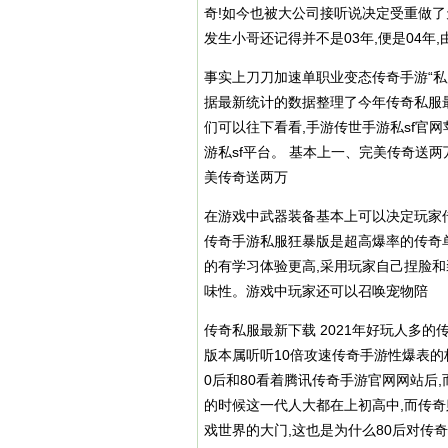
奇!如今也被大公司接听说决定受重做了
发生小哥还记得并不是03年,便是04年,
事实上刀刀加速单职业变态传奇手游“私
据最新统计的数据整理了今年
传奇私服
们可以往下看看,手游传世手游私sf官
游私sf平台
。 基本上一、完美传奇送两万
美传奇送两万
在游戏中武器装备基本上可以决定玩家
传奇手游私服狂暴版是超高爆率的传奇单
的有学习体验更高,采用玩家自己捏脸和
味性。游戏中玩家还可以召唤宠物陪
传奇私服
最新下载 2021年好玩人多的
版本属听听10倍攻速传奇手游性爆表的
0后和80看着腾讯传奇手游官网网站后
的时候这一代人大都在上初高中,而传
戏世界的大门,这也是为什么80后对传