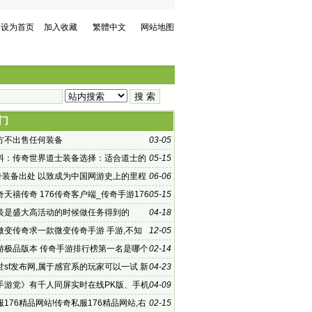
设为首页
加入收藏
繁體中文
网站地图
门
方不出售任何装备
03-05
料：传奇世界道士装备选择：适合道士的
05-15
传奇装备出处 以致成为中国网游史上的里程
06-06
天禧传奇 176传奇客户端_传奇手游176
05-15
机版
装是盛大高活动的时候做任务得到的
04-18
微变传奇求一款微变传奇手游 手游,不知
12-05
玩家还记不记得
游极品版本 传奇手游排行榜第一名是哪个
02-14
世sf发布网,属于感官系的玩家可以一试 新
04-23
sf
手游党》有千人同屏实时在线PK版、手机
04-09
176精品网站!传奇私服176精品网站,右
02-15