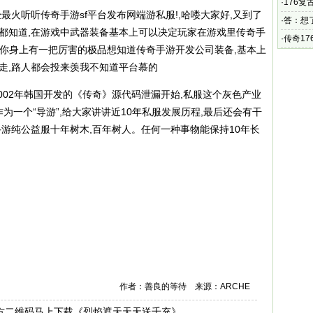
·
176复
最火听听传奇手游sf平台发布网端游私服!,哈喽大家好,又到了
活动力
·
答：想
的都知道,在游戏中武器装备基本上可以决定玩家在游戏里传奇手
·
传奇1
如果你身上有一把厉害的极品想知道传奇手游开发公司装备,基本上
紫色装
走,路人都会投来羡我不知道平台慕的
2002年韩国开发的《传奇》源代码泄漏开始,私服这个灰色产业
为一个“导游”,给大家讲讲近10年私服发展历程,最后还会有干
手游纯公益服十年树木,百年树人。任何一种事物能保持10年长
作者：善良的等待 来源：ARCHE
扫下方二维码马上下载《烈焰遮天天天送千充》