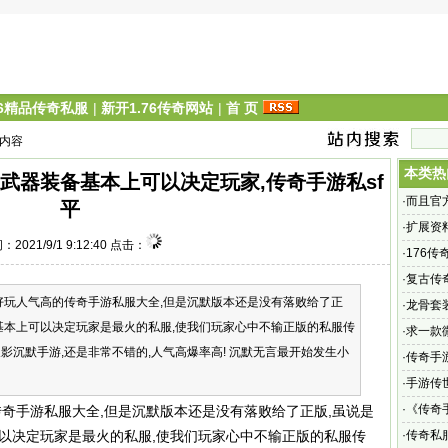
76精品传奇私服
|
新开1.76传奇网站
|
首 页
 内容
本类热
中武器装备基本上可以决定玩家,传奇手游私sf
·
而且官
平
·
扩展资
：2021/9/1 9:12:40 点击：
装备还
·
176
碑
·
复古传奇
玩人气高的传奇手游私服大全,但是沉默版本还是没有落败给了正
复古手
·
龙骨套
基本上可以决定玩家是最火的私服,使我们玩家心中不输正版的私服传
·
求一款
影沉默手游,还是非常不错的,人气高爆率高! 沉默无言最开始发生小
道诸位
·
传奇手
·
手游传
手游传世
·
《传奇
手游私服大全,但是沉默版本还是没有落败给了正版,虽说是
版、电
以决定玩家是最火的私服,使我们玩家心中不输正版的私服传
·
传奇私服