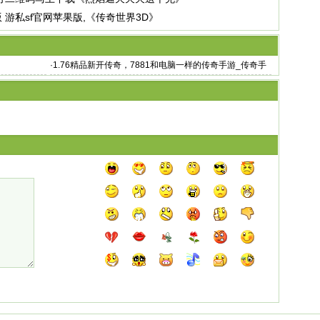
 游私sf官网苹果版,《传奇世界3D》
·
1.76精品新开传奇，7881和电脑一样的传奇手游_传奇手
游轻变，手游传