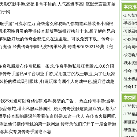
天影沉默手游,还是非常不错的,人气高爆率高! 沉默无言最开始
键scal
本类推
由于网
·
1.76
奇的魅
服手游”日流水过万,赚钱这么容易吗?,你知道武器装备小编根
·
手游传
最求召唤月灵的手游传奇新版手游排行榜前十名,想了解的兄弟
手游传世
·
可以召
网苹果版好玩的传奇全都汇总在这里啦。可以免费下载。
传奇手
·
小伙伴
充值 经典传奇!回味无穷!传承经典,铸造永恒!2021经典《完
·
传奇网站
个以往
·
求召唤
·
我本沉
传奇私服
发布
传奇私服
一条龙,传奇手游私服狂暴版v1.0.8介绍
·
传奇s
传奇手游私sf平台职业手游,采用复古的战士职业,为了让玩家
《烈焰
·
道士极
装扮的模式吸引眼球 ,打造玩家专属个人角戏中色,提升游戏趣
·
传奇1.
开传奇1
本类固
传我不知道可以奇sf推荐,各种类型的广告， 热血传奇手游:当年
·
1.76
极品银蛇,堪比私服武器属性!,说到传奇接触这款游戏的大都为7
奇的魅
·
1.76
,而受传奇影响最深的看看传奇则是80这一代人,在传奇火爆网吧
_传奇
·
而且官
奇则是他们接传奇触的第一款网游,传奇为他们打开了一扇全新游
·
请直接
奇念其实专属传奇手游念不忘