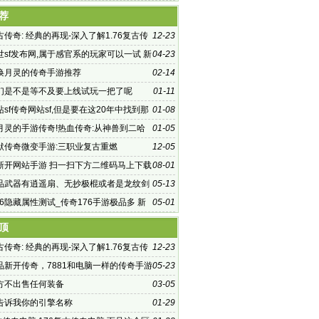
ing修改 将数值
荐
复古传奇: 经典的再现-深入了解1.76复古传
12-23
力
世sf发布网,属于感官系的玩家可以一试 新
04-23
sf
唤月灵的传奇手游推荐
02-14
们是不是等不及要上线试玩一把了呢
01-11
sf传奇网站sf,但是要在这20年中找到那
01-08
受大众非常
月灵的手游传奇!热血传奇:从神兽到二哈
01-05
默传奇微变手游:三职业复古重燃
12-05
f 新开网站手游 扫一扫下方二维码马上下载
08-01
遮天天天送千充》
品武器有逍遥扇、无抄极棍或者是龙纹剑
05-13
76隐藏属性测试_传奇176手游极品多 新
05-01
76合击网站
顶
复古传奇: 经典的再现-深入了解1.76复古传
12-23
力
精品新开传奇，7881和电脑一样的传奇手游
05-23
手游轻变，手游传
方不出售任何装备
03-05
告诉我你的引擎名称
01-29