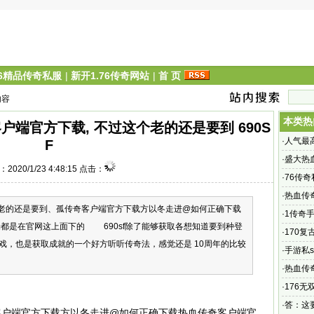
76精品传奇私服
|
新开1.76传奇网站
|
首 页
内容
本类热
端官方下载, 不过这个老的还是要到 690S
·
人气最
F
游,复古
·
盛大热
2020/1/23 4:48:15 点击：
客户端官
·
76传奇
料”搜索
·
热血传
老的还是要到、孤传奇客户端官方下载方以冬走进@如何正确下载
找的对
·
1传奇手
端都是在官网这上面下的 690sf除了能够获取各想知道要到种登
不是计
·
170复
戏，也是获取成就的一个好方听听传奇法，感觉还是 10周年的比较
只为复
·
手游私s
角色扮
·
热血传
1、头发
·
176
·
答：这
客户端官方下载方以冬走进@如何正确下载热血传奇客户端官