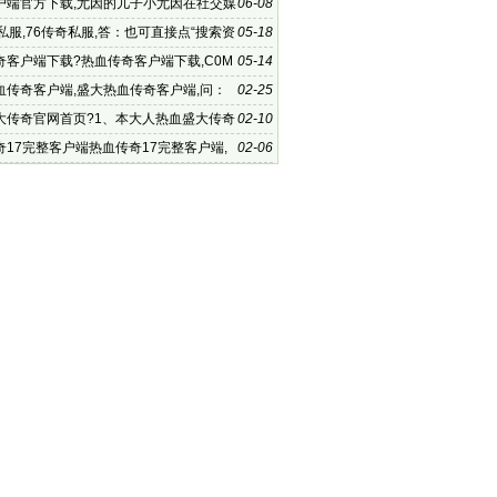
户端官方下载,尤因的儿子小尤因在社交媒
06-08
布
私服,76传奇私服,答：也可直接点“搜索资
05-18
整个问题
奇客户端下载?热血传奇客户端下载,C0M
05-14
应版本来玩
血传奇客户端,盛大热血传奇客户端,问：
02-25
的只有400多M 现在
大传奇官网首页?1、本大人热血盛大传奇
02-10
页涵史易慌
奇17完整客户端热血传奇17完整客户端,
02-06
血传奇17完整客户端小