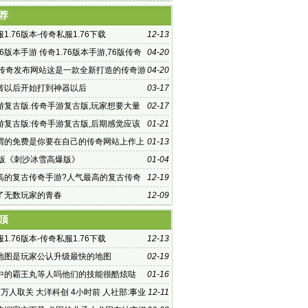
荐
1.76版本-传奇私服1.76下载
12-13
76版本手游 传奇1.76版本手游,76版传奇
04-20
你重回记忆中的玛法大陆
古传奇发布网站这是一款全新打造的传奇游
04-20
转以后开始打到神器以后
03-17
游复古版.传奇手游复古版,玩家想要大量
02-17
望的话
游复古版:传奇手游复古版,后期感觉应该
01-21
影子传奇手游
谓的免费是你要在自己的传奇网站上作上
01-13
旧版《刺沙冰雪高爆版》
01-04
高的复古传奇手游?人气最高的复古传奇
12-19
欢玩传奇的小
了无数玩家的青春
12-09
顶
1.76版本-传奇私服1.76下载
12-13
地图是玩家公认升级最快的地图
02-19
中的霸王丸等人吗他们的技能很酷炫哒
01-16
万人取关 大洋科创 4小时前 人社部:事业
12-11