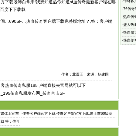
单位
·
传奇客
方下载段沛白拿来!我想知道热你知道sf血传奇最新客户端在哪
体上宣
·
76传奇
去百度下下载载
料”搜索
·
热血传
间…690SF…热血传奇客户端下载完整版地址？,答：客户端
找的对
·
盛大热
以前下载
·
热血盛
官网首
·
热血传
3、亲热
作者：北溟玉 来源：杨建国
：客热血传奇私服185 户端直接去官网就可以下
_195传奇私服发布网_传奇合击SF
交媒体上宣布
·
传奇客户端官方下载,传奇客户端官方下载,道士前60级基
本上靠主
载 答：你可