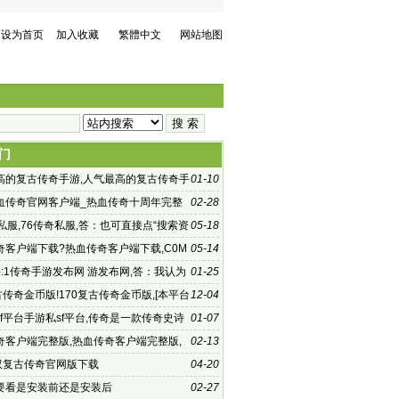
设为首页
加入收藏
繁體中文
网站地图
门
高的复古传奇手游,人气最高的复古传奇手
01-10
传奇手游:单职业传
血传奇官网客户端_热血传奇十周年完整
02-28
方，传奇1
私服,76传奇私服,答：也可直接点“搜索资
05-18
整个问题
奇客户端下载?热血传奇客户端下载,C0M
05-14
应版本来玩
:1传奇手游发布网 游发布网,答：我认为
01-25
时收费的网络
古传奇金币版!170复古传奇金币版,[本平台
12-04
古爱好者学习交流所搭建
f平台手游私sf平台,传奇是一款传奇史诗
01-07
演游戏
奇客户端完整版,热血传奇客户端完整版,
02-13
热血传奇
无双复古传奇官网版下载
04-20
要看是安装前还是安装后
02-27