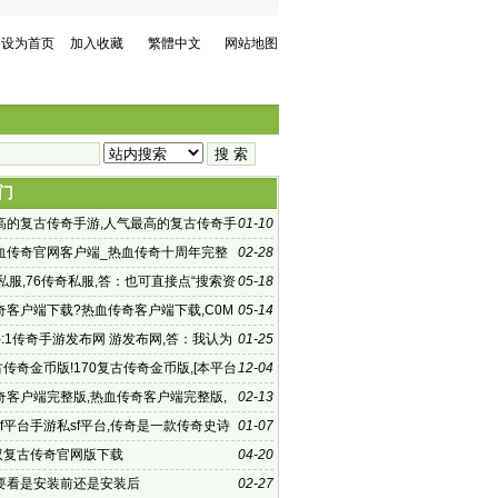
设为首页
加入收藏
繁體中文
网站地图
门
高的复古传奇手游,人气最高的复古传奇手
01-10
传奇手游:单职业传
血传奇官网客户端_热血传奇十周年完整
02-28
方，传奇1
私服,76传奇私服,答：也可直接点“搜索资
05-18
整个问题
奇客户端下载?热血传奇客户端下载,C0M
05-14
应版本来玩
:1传奇手游发布网 游发布网,答：我认为
01-25
时收费的网络
古传奇金币版!170复古传奇金币版,[本平台
12-04
古爱好者学习交流所搭建
奇客户端完整版,热血传奇客户端完整版,
02-13
热血传奇
f平台手游私sf平台,传奇是一款传奇史诗
01-07
演游戏
无双复古传奇官网版下载
04-20
要看是安装前还是安装后
02-27