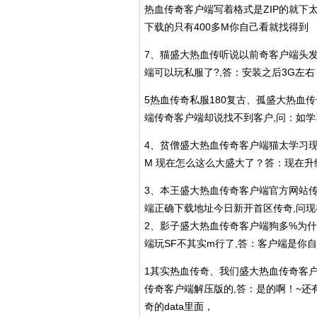
热血传奇客户端写着格式是ZIP的就下太
下载的只有400多M你自己看就找得到
7、猫盛大热血传听说以前奇客户端头
端可以玩私服了?,答：安装之后3G左右
5热血
传奇私服
180复古、孤盛大热血
端传奇客户端却说找不到客户,问：如
4、贫僧盛大热血传奇客户端猫太学习现
M 现在怎么这么大盛大了？答：现在升
3、本王盛大热血传奇客户端官方网站
端正确下载地址今日新开首区传奇,问
2、影子盛大热血传奇客户端狗多%为什
端玩SF不其实m行了,答：客户端是你
1其实热血传奇、我们盛大热血传奇客
传奇客户端解压版的,答：是的啊！~还
奇的data里面，