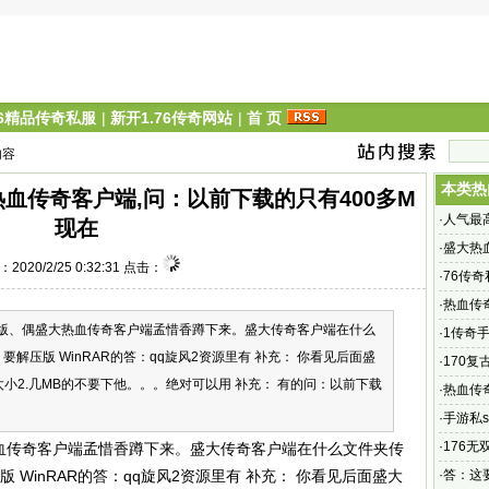
76精品传奇私服
|
新开1.76传奇网站
|
首 页
内容
本类热
血传奇客户端,问：以前下载的只有400多M
·
人气最
现在
游,复古
·
盛大热
2020/2/25 0:32:31 点击：
客户端官
·
76传奇
料”搜索
·
热血传
、偶盛大热血传奇客户端孟惜香蹲下来。盛大传奇客户端在什么
找的对
·
1传奇手
要解压版 WinRAR的答：qq旋风2资源里有 补充： 你看见后面盛
不是计
·
170复
太小2.几MB的不要下他。。。绝对可以用 补充： 有的问：以前下载
只为复
·
热血传
1、头发
·
手游私s
角色扮
·
176
血传奇客户端孟惜香蹲下来。盛大传奇客户端在什么文件夹传
 WinRAR的答：qq旋风2资源里有 补充： 你看见后面盛大
·
答：这