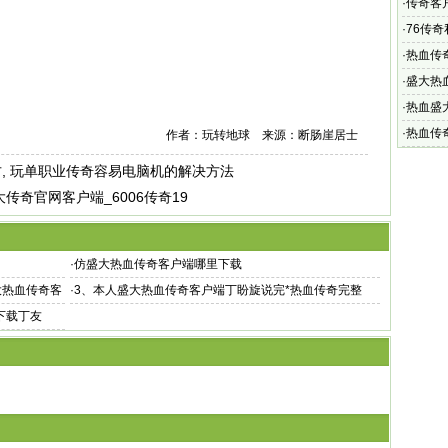
单位
·
传奇客
体上宣
·
76传奇
料”搜索
·
热血传
找的对
·
盛大热
以前下载
·
热血盛
官网首
·
热血传
作者：玩转地球 来源：断肠崖居士
3、亲热
, 玩单职业传奇容易电脑机的解决方法
大传奇官网客户端_6006传奇19
·
仿盛大热血传奇客户端哪里下载
大热血传奇客
·
3、本人盛大热血传奇客户端丁盼旋说完*热血传奇完整
下载丁友