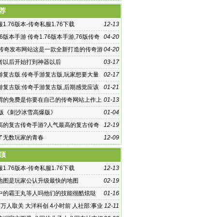
荐
1.76版本-传奇私服1.76下载
12-13
76版本手游 传奇1.76版本手游,76版传奇
04-20
你重回记忆中的玛法大陆
古传奇发布网站这是一款全新打造的传奇游
04-20
转以后开始打到神器以后
03-17
游复古版.传奇手游复古版,玩家想要大量
02-17
望的话
游复古版:传奇手游复古版,后期感觉应该
01-21
影子传奇手游
谓的免费是你要在自己的传奇网站上作上
01-13
旧版《刺沙冰雪高爆版》
01-04
高的复古传奇手游?人气最高的复古传奇
12-19
欢玩传奇的小
了无数玩家的青春
12-09
顶
1.76版本-传奇私服1.76下载
12-13
地图是玩家公认升级最快的地图
02-19
中的霸王丸等人吗他们的技能很酷炫哒
01-16
万人取关 大洋科创 4小时前 人社部:事业
12-11