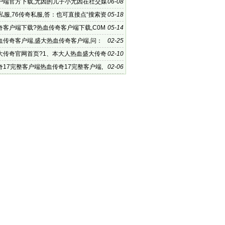
户端官方下载,尤因的儿子小尤因在社交媒
06-08
布
私服,76传奇私服,答：也可直接点“搜索资
05-18
整个问题
奇客户端下载?热血传奇客户端下载,C0M
05-14
应版本来玩
血传奇客户端,盛大热血传奇客户端,问：
02-25
的只有400多M 现在
大传奇官网首页?1、本大人热血盛大传奇
02-10
页涵史易慌
奇17完整客户端热血传奇17完整客户端,
02-06
血传奇17完整客户端小