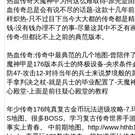
热血传奇天魔神甲为何这么难取得-原先是由
血传奇总是会有说不尽的话题-这款十几年
样炽热-只不过目下当今大大都的传奇都是精
钱-没有钱办理不了的事-尽量这其中不乏有
传奇-但都比不上之前的典范版本。
热血传奇:传奇中最典范的几个地图-曾陪伴了
魔神甲是176版本兵士的终极设备-央求条件必
防47-攻击12-对待当年的兵士来说梦境般的
手拿判决之杖-就是兵士的毕业配置了-天魔
心殿堂-上面是前往疑心殿堂的教程
年少传奇176纯真复古金币玩法进级攻略-7.
S地图。很多BOSS。学习复古传奇世界手
事实上青春。 中前期地图。
http://www.hth