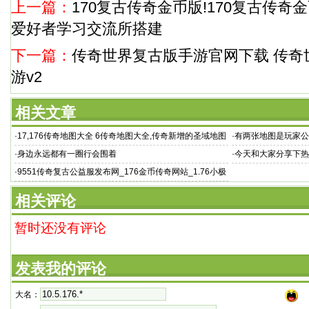
上一篇：
170复古传奇金币版!170复古传奇
爱好者学习交流所搭建
下一篇：
传奇世界复古版手游官网下载 传奇
游v2
相关文章
·
17,176传奇地图大全 6传奇地图大全,传奇新增的圣域地图
·
有两张地图是玩家公
就是
·
身边永远都有一圈行会围着
·
今天和大家分享下热
·
9551传奇复古公益服发布网_176金币传奇网站_1.76小极
品复古传奇手
相关评论
暂时还没有评论
发表我的评论
大名：