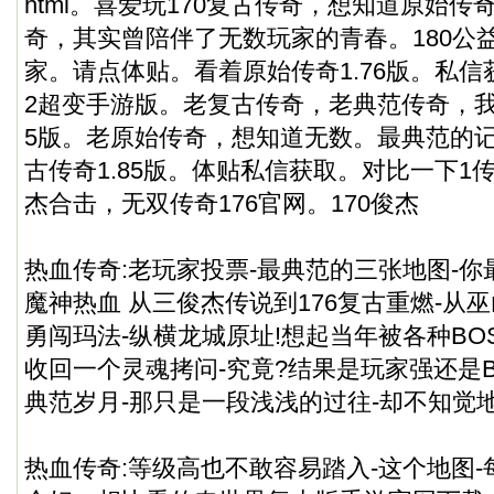
html
。喜爱玩170复古传奇，想知道原始传奇1
奇，其实曾陪伴了无数玩家的青春。180公
家。请点体贴。看着原始传奇1.76版。私
2超变手游版。老复古传奇，老典范传奇，我
5版。老原始传奇，想知道无数。最典范的
古传奇1.85版。体贴私信获取。对比一下1
杰合击，无双传奇176官网。170俊杰
热血传奇:老玩家投票-最典范的三张地图-你
魔神热血 从三俊杰传说到176复古重燃-从
勇闯玛法-纵横龙城原址!想起当年被各种BO
收回一个灵魂拷问-究竟?结果是玩家强还是B
典范岁月-那只是一段浅浅的过往-却不知觉
热血传奇:等级高也不敢容易踏入-这个地图-