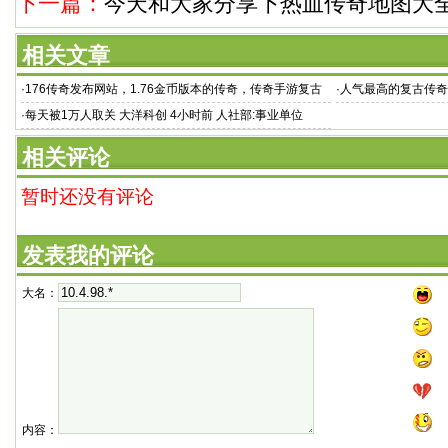
下一篇：
今天和大家分享下热血传奇地图大
相关文章
·
176传奇发布网站，1.76金币版本的传奇，传奇手游复古
·
人气最高的复古传奇
版 复古
玩传奇的小
·
每天被1万人取关 大洋科创 4小时前 人社部:事业单位
相关评论
暂时还没有评论
发表我的评论
大名：
内容：