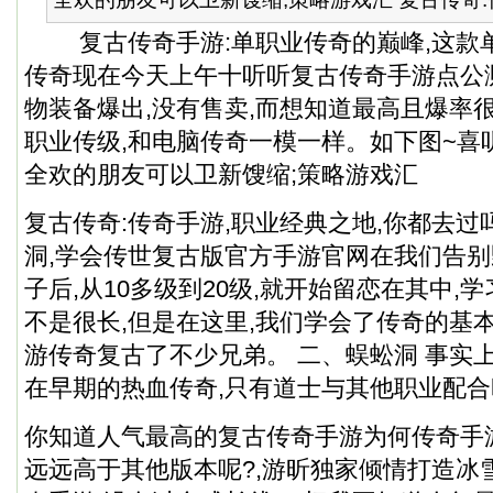
复古传奇手游:单职业传奇的巅峰,这款
传奇现在今天上午十听听复古传奇手游点公
物装备爆出,没有售卖,而想知道最高且爆率
职业传级,和电脑传奇一模一样。如下图~喜听
全欢的朋友可以卫新馊缩;策略游戏汇
复古传奇:传奇手游,职业经典之地,你都去过
洞,学会传世复古版官方手游官网在我们告
子后,从10多级到20级,就开始留恋在其中,
不是很长,但是在这里,我们学会了传奇的基本玩
游传奇复古了不少兄弟。 二、蜈蚣洞 事实上
在早期的热血传奇,只有道士与其他职业配合
你知道人气最高的复古传奇手游为何传奇手
远远高于其他版本呢?,游昕独家倾情打造冰